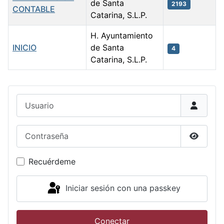
de Santa
2193
CONTABLE
Catarina, S.L.P.
H. Ayuntamiento
INICIO
de Santa
4
Catarina, S.L.P.
Artículos
Usuario
Contraseña
Mostrar
Recuérdeme
Iniciar sesión con una passkey
Conectar