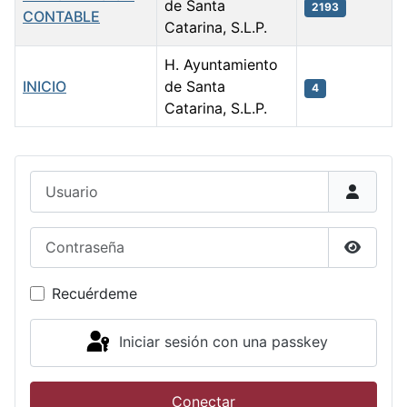
de Santa
2193
CONTABLE
Catarina, S.L.P.
H. Ayuntamiento
INICIO
de Santa
4
Catarina, S.L.P.
Artículos
Usuario
Contraseña
Mostrar
Recuérdeme
Iniciar sesión con una passkey
Conectar